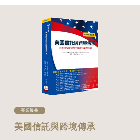
8/18 臺北（政大公企中心A937CB）
您守住財富與控制權？」為題，深入剖
地址：106臺北市大安區金華街187號
析高資產家族在股權治理、經營權延
9樓 •8/20 臺中（集思臺中文心中心
續、家族信託、跨境資產配置及稅務合
G3） 地址：407臺中市西屯區文心路
規等關鍵議題，協助企業主提前布局傳
二段107號4樓 二、活動議程 13:00 ~
承架構，建立兼顧財富、控制權與家族
13:15 報到 13:15 ~ 13:30 開場致
永續的完整策略。
詞 13:30 ~ 14:00 專題演講《台灣
家族企業傳承的第一步：股權安排、
閉鎖性公司架構結合台灣信託規劃》
14:00 ~ 14:30 專題演講《家族信託
專業叢書
如何成為跨境傳承工具：看看高資產
美國信託與跨境傳承
家族如何搭建家族財富堡壘》 14:30
~ 15:00 專題演講《不只是境外公