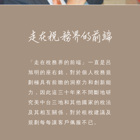
體操作經驗切不可貿然進行。 本書作者參
與各家族之跨境傳承籌劃，其中各種籌劃
工具皆透過自身家族先行進行操作，以美
國信託成立為例，作者在過去十年當中尋
求與拜訪美國信託律師、稅務律師、會計
「走在稅務界的前端」一直是呂
師、受託公司等專業人士多達數百位，多
旭明的座右銘，對於個人稅務規
方參酌美國本地專業人士的經驗和意見，
劃極具有前瞻的洞察力和創新能
以確認所有操作執行細節及稅務和法律風
力，因此這三十年來不間斷地研
險，務求籌劃工具能收到一定成效，也更
究美中台三地和其他國家的稅法
能符合高資產家族之傳承需求！
及其相互關係，對於租稅建議及
規劃每每讓客戶佩服不已。