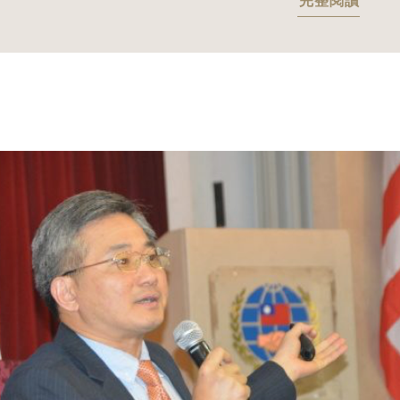
完整閱讀
的同時，更應謹慎依照各家族之特殊文化
背景及傳承需求，提出具體可行的實際操
作方案。 這些操作方案包括：確認傳承願
景、成立或委外家族辦公室、草擬與通過
家族憲法、制定跨境財富傳承轉移方案、
確認實際操作時間表等；由專案人士跟催
案件執行進度，並在執行過程中記錄與預
估可能產生之稅務及法律風險，備妥相關
方案與支持文件以應不時之需。任何跨境
傳承籌劃都因地域、國別、稅務、法律的
不同，而有一定風險；如何因應、突破及
避免，籌劃工作者和當事人之間須建立起
一定的默契和信賴感，籌劃工作者沒有具