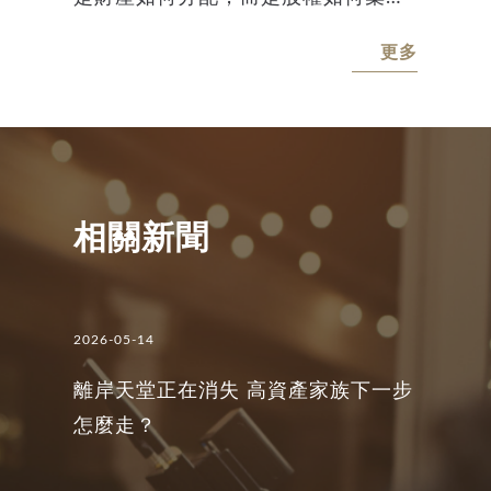
中、經營權如何延續、稅負如何預先
更多
安排，以及跨境家族成員如何在不同
法律與稅務制度下維持合規。國際家
族辦公室報告亦指出，全球高資產家
族雖持續強化投資與資產配置能力，
相關新聞
但在治理架構、接班安排及下一代參
與上，仍普遍存在待補強之缺口。 講
座目的 為協助高資產家族整合股權治
2026-05-14
理、信託架構與稅務規劃，建立穩健
離岸天堂正在消失 高資產家族下一步
傳承方案，安致勤資集團特別舉辦本
怎麼走？
次「高資產家族傳承的黃金策略」講
座，同時也是台商《跨境傳承與節稅