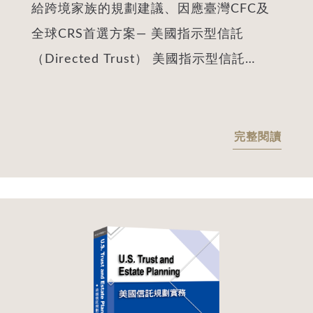
給跨境家族的規劃建議、因應臺灣CFC及
司：BVI 如何成為高資產家族財富管
全球CRS首選方案— 美國指示型信託
理、隱私保護與跨代傳承之工具？》
（Directed Trust） 美國指示型信託
15:00 ~ 15:10 中場休息 15:10 ~
（Directed Trust）無可取代之優勢： ◎
15:40 專題演講《繼承潮下的家族
特定條件免徵美國所得稅、贈與稅、遺產
財富管理新範式：底層信託、資產管
稅 ◎超低與固定信託維持年費(最低收費
完整閱讀
理平台與專業顧問網路的建立》
USD6,000/年度) ◎臺灣稅務居民CFC有效
15:40 ~ 16:10 專題演講《全球身分
解決方案 ◎大陸稅務居民CRS靈活解決方
與財富配置趨勢：運用國籍、稅籍規
案 ◎已設離岸小島信託之終結方案 ◎美台
劃降低跨境稅務與政治風險》 16:10
雙重國籍財富傳承全面性解決方案 ◎家族
~ 16:30 閉幕致詞 16:30 ~ 15:00
治理與家族潛在糾紛的因應策略 ◎信託成
交流時間
立後之彈性調整方案 ◎信託保護人與家族
辦公室或家族治理委員會完美結合 ◎亞洲