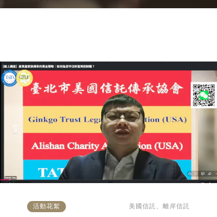
構與高資產家族財富傳承策略 • BVI
控股架構於資產管理、隱私保護與跨
代傳承之運用 • 繼承潮下的家族財富
治理：底層信託、資產管理平台與專
業顧問網絡 • 國籍與稅籍規劃：降低
跨境稅務、政治環境與資產流動風險
適合參加對象 • 持有公司股權、不動
產、境外公司、海外帳戶或投資資產
之高資產家族 • 已設立或正考慮設立
台灣信託、境外信託、美國信託之家
族 • 正在思考二代接班、股權集中、
家族治理或企業控制權安排之家族企
活動花絮
美國信託、離岸信託
業主 • 家族成員具有美國公民、綠