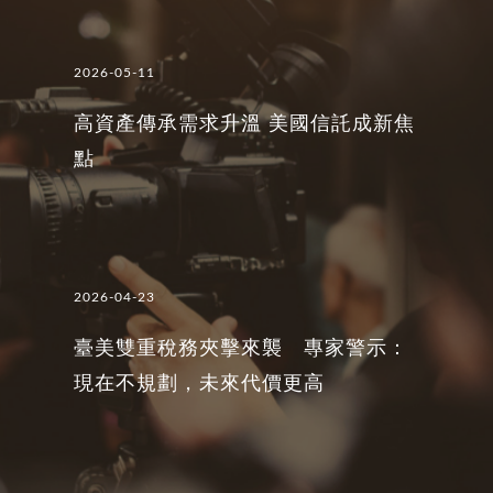
致富》新書發表會，由呂旭明會計師
與專業律師會計師團隊第一手解析。
2026-05-11
講座將帶您： • 就家族企業股權、公
高資產傳承需求升溫 美國信託成新焦
司架構調整，釐清出與台灣信託之整
點
合方向 • 理解家族信託於跨境資產持
有、家族治理及世代傳承中的應用方
式 • 辨識家族信託結合 BVI 控股架
構時，因稅務身分、資產持有方式、
2026-04-23
控制權安排、受益分配所產生之主要
臺美雙重稅務夾擊來襲 專家警示：
風險。 講座核心議題 • 以閉鎖性公
現在不規劃，未來代價更高
司、台灣信託架構規劃為台灣家族企
業股權傳承之工具 • 跨境家族信託架