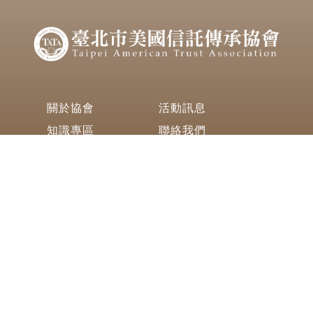
關於協會
活動訊息
知識專區
聯絡我們
420 Keelung Road (Section 1) 4th
Floor-2 Taipei, Taiwan 11051
(+886)-2-8780-7766
info@tp.kedpcpa.com
Copyright © 2021 Taipei American Trust Association INC. All
Rights Reserved.