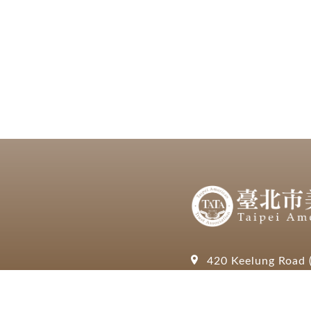
420 Keelung Road (
(+886)-2-8780-77
info@tp.kedpcpa.