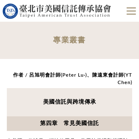
專業叢書
作者 / 呂旭明會計師(Peter Lu‧)、陳遠東會計師(YT
Chen)
美國信託與跨境傳承
第四章 常見美國信託