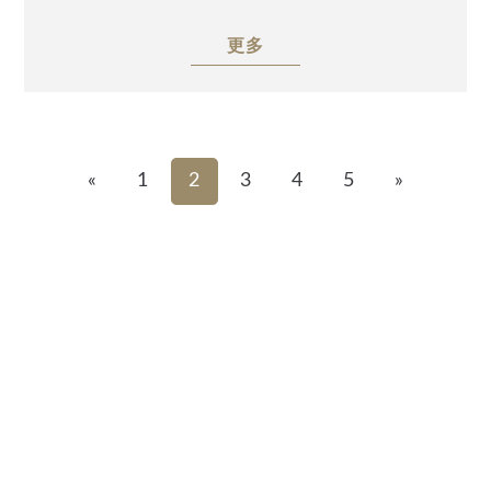
Foundation)主辦、Alishan Charity (USA)及
TATA Charity (USA)協辦，邀請到安致勤資集團
更多
助理副總裁李博容(Timmy Lee)，以「薪火相傳
的千秋布局——各種美國朝代信託介紹」為題，
深入剖析高資產家族在面對傳承大計該如何應對
各種挑戰，並以美國信託作為財富規劃工具來布
局百年大業。感謝業界先進與高資產家庭踴躍參
«
1
2
3
4
5
»
與，一同掌握跨境財稅規劃最新趨勢。