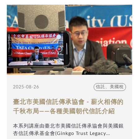
操作Q&A
剖析高資產家族在面對傳承大計時該如何挑選適
合的財富規劃工具來布局百年大業。感謝業界先
進與高資產家庭踴躍參與，一同掌握跨境財稅規
劃最新趨勢。
信託、美國稅
2025-08-26
臺北市美國信託傳承協會 - 薪火相傳的
千秋布局——各種美國朝代信託介紹
本系列講座由臺北市美國信託傳承協會與美國銀
杏信託傳承基金會(Ginkgo Trust Legacy