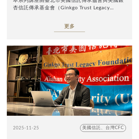
本系列講座由臺北市美國信託傳承協會與美國銀
方能避免因經驗不足而貿然進行，導致不可逆的
杏信託傳承基金會（Ginkgo Trust Legacy
後果。
Foundation）主辦，Alishan Charity (USA)及
TATA Charity (USA) 協辦，特邀請安致勤資會
值得一提的是，作者多年來實際參與多個家族之
更多
計師集團助理副總裁、美國律師許登淵，以「小
跨境傳承籌劃，
島信託面臨的嚴峻問題與美國信託的運用」為
並將各項籌劃工具率先於自身家族進行實務操作
題，深入探討小島信託在全球稅務透明化趨勢下
與驗證。
面臨的合規與存續壓力，並分析美國信託於現行
以美國信託為例，作者在過去十年間，
國際稅務架構中所展現的制度優勢與實務運用空
親自拜訪並交流美國信託律師、稅務律師、會計
間，誠摯邀請業界先進與高資產人士踴躍參與。
師及受託公司等專業人士多達數百位，
多方參酌美國當地實務經驗與專業意見，
反覆確認所有操作細節及其潛在稅務與法律風
險，
務求所採用的籌劃工具，能確實發揮效果，並符
合高資產家族的實際傳承需求。
期盼讀者能透過本書，
美國信託、台灣CFC
2025-11-25
對跨境財富傳承建立更清晰的全貌與判斷基準，
並在關鍵規劃時刻，獲得實質而長遠的助益。