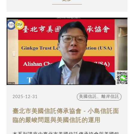
助理副總裁、美國註冊稅務師李博容(Timmy
書中系統性整理實務上常見、卻經常被低估的重
Lee)，以「不可撤銷信託架構、合約問題與稅務
要操作步驟，包括：
申報相關流程」為題，深入剖析美國不可撤銷信
確認家族傳承願景、成立或委外家族辦公室、
託於高資產家族資產規劃中所扮演的關鍵角色，
草擬並通過家族憲法、制定跨境財富傳承與移轉
並說明設立時涉及之合約架構與相關稅務處理重
方案、
點。
以及建立明確可執行的時間表；
並透過專案人員持續跟催執行進度，
於過程中即時辨識、記錄並預估可能產生的稅務
與法律風險，
預先備妥因應方案與支持文件，以降低整體不確
定性。
跨境傳承牽涉不同國家與地區的稅制、法律與監
美國信託、離岸信託
2025-12-31
理環境，
本質上即伴隨一定風險。
臺北市美國信託傳承協會 - 小島信託面
唯有在籌劃工作者與當事人之間建立充分的默契
臨的嚴峻問題與美國信託的運用
與信賴，
並由具備實際操作經驗的專業人士主導，