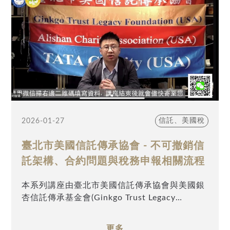
CRS首選方案》，
正是一部建立於實務經驗之上、適合長期參考的
跨境傳承工具書。
在 CFC 與 CRS 反避稅制度全面上路、以及高資
產家族財富持續跨境移轉的時代背景下，
「傳承籌劃」早已不再只是紙上理論，也不是可
以套用的統一模版，
而是一門高度仰賴實務經驗、操作步驟與細節控
管的專業工程。
信託、美國稅
2026-01-27
任何一個被忽略的細節，都可能在未來演變成難
以回避的稅務或法律風險。
臺北市美國信託傳承協會 - 不可撤銷信
託架構、合約問題與稅務申報相關流程
本書強調，真正可行的跨境傳承規劃，
必須謹慎考量各家族不同的文化背景、資產結構
本系列講座由臺北市美國信託傳承協會與美國銀
與傳承需求，
杏信託傳承基金會(Ginkgo Trust Legacy
並據此提出具體、可落地執行的操作方案，而非
Foundation)主辦、Alishan Charity (USA)及
停留在概念層次。
TATA Charity (USA)協辦，邀請到安致勤資集團
更多