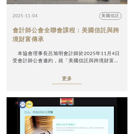
美國信託
2025-11-04
會計師公會全聯會課程：美國信託與跨
境財富傳承
本協會理事長呂旭明會計師於2025年11月4日
受會計師公會邀約，就「美國信託與跨境財富傳
承」為主題，分享高財富個人如何透過設立美國
信託來達成家族傳承的目的。活動現場座無虛
更多
席，感謝會計師各界同業熱情參與。
***
隨著台灣經濟高度發展，高財富個人族群快速
增加，跨境財富傳承的服務需求日益殷切。尤其
在台灣CFC制度與全球CRS通報機制上路後，過
去常見以離岸公司為達成海外投資控股、上市櫃
股權持有、三角貿易利潤留於境外，或將台灣資
金以財務投資名義匯往香港、新加坡等私人銀行