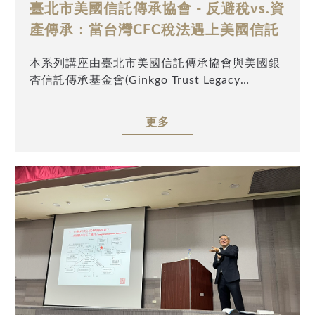
臺北市美國信託傳承協會 - 反避稅vs.資
購買連結：
產傳承：當台灣CFC稅法遇上美國信託
博客來網路書店：
https://www.books.com.tw/products/0011030028
本系列講座由臺北市美國信託傳承協會與美國銀
srsltid=AfmBOorPp8eD4KQ4vSVRolXXsE5Cdglm
杏信託傳承基金會(Ginkgo Trust Legacy
誠品網路書店：
Foundation)主辦、Alishan Charity (USA)及
https://24h.pchome.com.tw/books/prod/DJAD3J-
TATA Charity (USA)協辦，邀請到前台北市國稅
更多
A900J5SGC?
局稅務員、現安致勤資集團許博升律師以「反避
srsltid=AfmBOopiWrxqTK0YlJkmtKjZ8UtE2s7EUY
稅vs.資產傳承：當台灣CFC稅法遇上美國信託」
為題，探討台灣CFC與跨國稅務下，如何透過美
國信託進行合規且有效的資產傳承籌劃。感謝業
界先進與高資產人士踴躍參與。