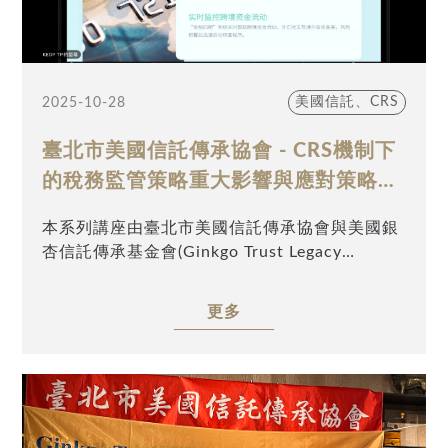
目的，在現行稅制下將面臨更高的資訊透明度與
課稅風險。若客戶同時具備台、美雙重國籍，則
相關稅務遵循與資產規劃的難度更形提升。身為
專業服務提供者，面臨的不僅是客戶合法節稅、
美國信託、CRS
2025-10-28
使其穩健完成跨境、跨代資產傳承，成立美國家
族信託或將成為此傳承工具。
臺北市美國信託傳承協會 - CRS機制下
呂會計師長期專注個人稅務規劃服務，從早期
的稅務監管策略重大影響與應對策略分
遺產、贈與稅籌劃，到近20年專注美國稅務申報
析
與美國家族信託服務，近年更於內華達州成立第
本系列講座由臺北市美國信託傳承協會與美國銀
一家華人受託公司（Prestige Trust
杏信託傳承基金會(Ginkgo Trust Legacy
Company）；且家族成員多長期旅居美國，因此
Foundation)主辦、Alishan Charity (USA)及
數年前就先為自己家族成立美國可撤銷、不可撤
TATA Charity (USA)協辦，邀請到安致勤資集團
銷信託。
更多
中國華南、香港、新加坡、馬來西亞地區首席代
本課程非著重於美國稅法條文或信託理論之闡
表蕭益新以「CRS機制下的稅務監管策略重大影
述，而是完全聚焦美國家族信託成立之實務操
響與應對策略分析」為題，深入探討CRS機制對
作，現身說法，分享如何為家族或跨境客戶需
稅務監管的影響及個人應採取的應對策略。感謝
求，提供具體可行的跨境傳承與稅務規劃方案，
業界先進與高資產人士踴躍參與。
交流切磋。