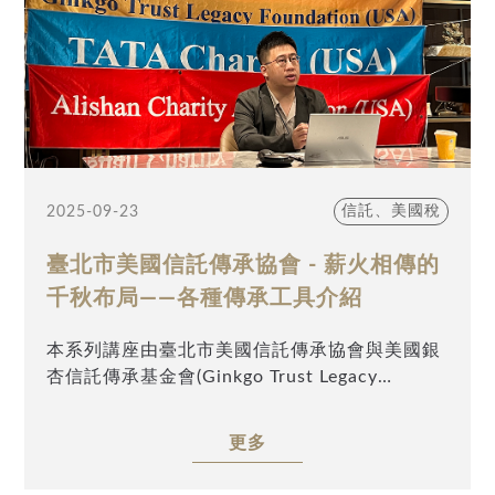
課程大綱：
1. 華人常用美國指示型信託（Directed Trust）
的定義與應用現況
2. 美國信託與台灣信託的法律架構與課稅差異
3. 美國信託與一般離岸小島信託之本質區別
4. 如何透過美國信託降低台灣CFC與全球CRS通
報之稅務風險
信託、美國稅
2025-09-23
5. 美國離岸信託的適用對象、美國稅負與揭露及
設立實務操作
臺北市美國信託傳承協會 - 薪火相傳的
6. 美國可撤銷信託的適用對象、美國稅負與揭露
及設立實務操作
千秋布局——各種傳承工具介紹
7. 美國不可撤銷信託的適用對象與美國課稅與揭
露及設立實務操作
本系列講座由臺北市美國信託傳承協會與美國銀
8. 華人常設小島信託（維京群島、澤西、香港、
杏信託傳承基金會(Ginkgo Trust Legacy
新加坡…）之潛在風險與如何轉注至美國信託
Foundation)主辦、Alishan Charity (USA)及
9. 美國信託成立後年度應進行的記帳、報稅與揭
TATA Charity (USA)協辦，邀請到安致勤資集團
更多
露相關工作
助理副總裁李博容(Timmy Lee)，以「薪火相傳
10. 跨境傳承規劃經驗分享與美國信託設立實務
的千秋布局——各種傳承工具介紹」為題，深入