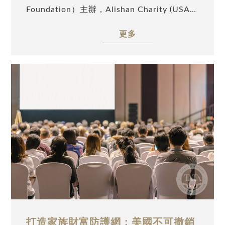
Foundation）主辦，Alishan Charity (USA)
財富傳承策略 • BVI控股架構於資產管理、隱
及 TATA Charity (USA) 協辦，特邀請安致勤
私保護與跨代傳承之運用 • 繼承潮下的家族財
更多
資會計師集團助理副總裁、美國律師許登淵，
富治理：底層信託、資產管理平台與專業顧問
以「高資產家族傳承的黃金策略：如何為您守
網絡 • 國籍與稅籍規劃：降低跨境稅務、政治
住財富與控制權？」為題，深入剖析高資產家
環境與資產流動風險 適合參加對象 • 持有公
族在股權治理、經營權延續、家族信託、跨境
司股權、不動產、境外公司、海外帳戶或投資
資產配置及稅務合規等關鍵議題，協助企業主
資產之高資產家族 • 已設立或正考慮設立台灣
提前布局傳承架構，建立兼顧財富、控制權與
信託、境外信託、美國信託之家族 • 正在思考
家族永續的完整策略。
二代接班、股權集中、家族治理或企業控制權
安排之家族企業主 • 家族成員具有美國公民、
綠卡、美國稅務居民身分，或子女長期在美國
就學、工作及生活者 此講座將讓您掌握： •
如何判斷家族傳承中的稅務、控制權、成員爭
議與國籍身分風險 • 如何運用股權調整、閉鎖
打造家族財富防護網：美國不可撤銷