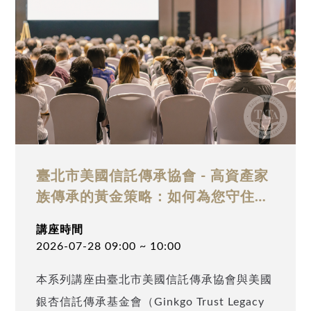
目的 為協助高資產家族整合股權治理、信託
架構與稅務規劃，建立穩健傳承方案，安致勤
資集團特別舉辦本次「高資產家族傳承的黃金
策略」講座，同時也是台商《跨境傳承與節稅
致富》新書發表會，由呂旭明會計師與專業律
師會計師團隊第一手解析。講座將帶您： • 就
家族企業股權、公司架構調整，釐清出與台灣
信託之整合方向 • 理解家族信託於跨境資產持
臺北市美國信託傳承協會 - 高資產家
有、家族治理及世代傳承中的應用方式 • 辨識
族傳承的黃金策略：如何為您守住財
家族信託結合 BVI 控股架構時，因稅務身
富與控制權？
講座時間
分、資產持有方式、控制權安排、受益分配所
2026-07-28 09:00 ~ 10:00
產生之主要風險。 講座核心議題 • 以閉鎖性
本系列講座由臺北市美國信託傳承協會與美國
公司、台灣信託架構規劃為台灣家族企業股權
銀杏信託傳承基金會（Ginkgo Trust Legacy
傳承之工具 • 跨境家族信託架構與高資產家族