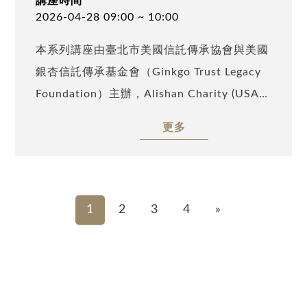
講座時間
2026-04-28 09:00 ~ 10:00
本系列講座由臺北市美國信託傳承協會與美國
銀杏信託傳承基金會（Ginkgo Trust Legacy
Foundation）主辦，Alishan Charity (USA)
及TATA Charity (USA) 協辦，特邀請安致勤
更多
資會計師集團助理副總裁、美國律師許登淵，
以「跨境資產越來越透明，美籍人士資產合規
補報與美國信託傳承規劃」為題，剖析全球資
產透明化浪潮下的潛在風險與合規壓力，並提
1
2
3
4
»
出具體因應策略與傳承布局思維，協助資產持
有人提前部署、降低未來不確定性，誠摯邀請
業界先進與高資產人士踴躍參與。