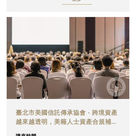
資格的蘇姿樺，以「告別小島信託：避開傳承
稅務黑洞」為題，深入解析信託基本架構與外
國委託人信託（FGT）之運作模式，說明其優
勢、適用情境，以及委託人過世後之信託轉換
與稅基墊高規劃；並比較美國FGT與傳統小島
FGT之差異，剖析小島FGT可能衍生之稅務風
險與傳承危機，協助高資產人士提前建立合規
且穩健之跨境傳承架構，誠摯邀請業界先進踴
躍參與。
臺北市美國信託傳承協會 - 跨境資產
越來越透明，美籍人士資產合規補報
與美國信託傳承規劃