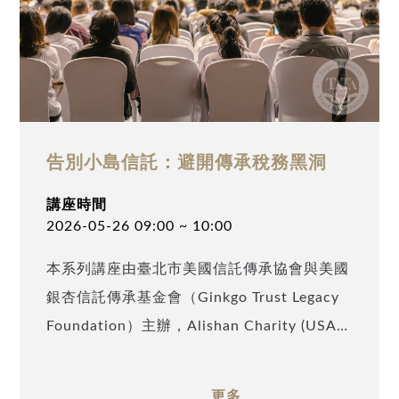
《家族信託如何成為跨境傳承工具：看看高資
產家族如何搭建家族財富堡壘》 14:30 ~
15:00 專題演講《不只是境外公司：BVI 如
何成為高資產家族財富管理、隱私保護與跨代
傳承之工具？》 15:00 ~ 15:10 中場休息
告別小島信託：避開傳承稅務黑洞
15:10 ~ 15:40 專題演講《繼承潮下的家族
財富管理新範式：底層信託、資產管理平台與
講座時間
專業顧問網路的建立》 15:40 ~ 16:10 專題
2026-05-26 09:00 ~ 10:00
演講《全球身分與財富配置趨勢：運用國籍、
本系列講座由臺北市美國信託傳承協會與美國
稅籍規劃降低跨境稅務與政治風險》 16:10 ~
銀杏信託傳承基金會（Ginkgo Trust Legacy
16:30 閉幕致詞 16:30 ~ 17:00 交流時間
Foundation）主辦，Alishan Charity (USA)
及 TATA Charity (USA) 協辦，特邀安致勤資
會計師集團臺灣律師、並取得美國紐約州律師
更多