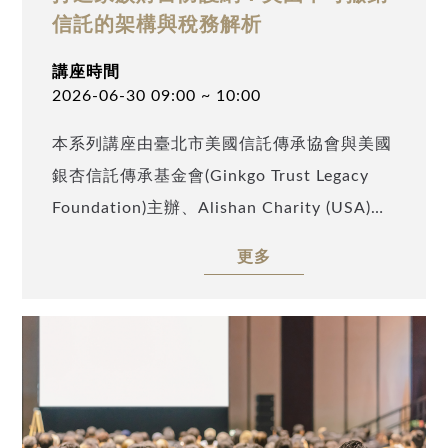
性公司、家族信託建立傳承架構 • 如何準備資
信託的架構與稅務解析
產清單、家族關係圖、稅務身分與資金來源文
講座時間
件，打造可使家族企業妥善治理、家族資產永
2026-06-30 09:00 ~ 10:00
續傳承之信託方案 請立即填寫線上報名表，
本系列講座由臺北市美國信託傳承協會與美國
掌握合規策略與跨境傳承秘訣！ 一、活動資
銀杏信託傳承基金會(Ginkgo Trust Legacy
訊 時間：13:00 報到，13:30 開始 • 8/18 臺
Foundation)主辦、Alishan Charity (USA)及
北（政大公企中心A937CB） 地址：106臺北
TATA Charity (USA)協辦，邀請到美國註冊稅
市大安區金華街187號9樓 •8/20 臺中（集思
更多
務師李博容(Timmy Lee)，以「打造家族財富
臺中文心中心G3） 地址：407臺中市西屯區
防護網：美國不可撤銷信託的架構與稅務解
文心路二段107號4樓 二、活動議程 13:00 ~
析」為題，深入探討美國不可撤銷信託在高資
13:15 報到 13:15 ~ 13:30 開場致詞
產家族財富規劃中的核心功能，並全面解析其
13:30 ~ 14:00 專題演講《台灣家族企業傳
設立架構、合約設計，以及相關稅務申報與處
承的第一步：股權安排、閉鎖性公司架構結合
理流程，協助聽眾建立完整的制度理解。
台灣信託規劃》 14:00 ~ 14:30 專題演講