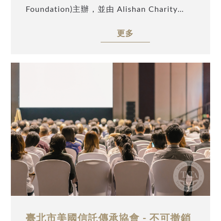
Foundation)主辦，並由 Alishan Charity
的稅務負擔 • 國籍與稅籍規劃：有效降低稅務
(USA)及 TATA Charity (USA)協辦。特別邀請
與政治風險 適合參加對象 • 持有美國公民或
更多
前臺北市國稅局稅務員、現任安致勤資集團許
綠卡 • 在美國擁有房產、股權或其他境外資產
博升律師，以「FGT跨境稅務規劃案例解析」
• 希望在合法框架下平衡稅務成本、掌控資產
為題，深入探討如何運用委託人信託(FGT)，
傳承 • 為台美跨境家族服務規劃的律師、會計
協助高資產人士進行完善之跨境稅務規劃。誠
師及銀行保險業者等專業人士 此講座將讓您
摯邀請業界先進及高資產人士踴躍參與。
掌握： • 如何運用信託與遺產、贈與稅規劃 •
在符合法規下降低稅務成本、掌控資產 • 針對
家族需求設 跨境傳承方案 透過專家解析與實
務案例，幫助您在高監管、快速變化的跨境稅
務環境中，實現穩健的跨代財富傳承。 掌握
Streamlined合規補報、信託架構與保單降稅
策略，在符合法規下全面守護您的財富。 請
立即填寫線上報名表，立即掌握合規策略與跨
臺北市美國信託傳承協會 - 不可撤銷