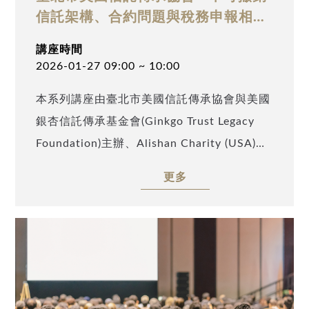
境傳承秘訣！ 一、活動資訊 時間地點：
信託架構、合約問題與稅務申報相關
流程
13:00 報到，13:30 開始 • 4/20 臺北（政大
講座時間
公企中心A901） 地址：106臺北市大安區金
2026-01-27 09:00 ~ 10:00
華街187號9樓 • 4/21 臺中（集思臺中文心中
本系列講座由臺北市美國信託傳承協會與美國
心G3） 地址：407臺中市西屯區文心路二段
銀杏信託傳承基金會(Ginkgo Trust Legacy
107號4樓 • 4/23 高雄（高雄金融科技創新園
Foundation)主辦、Alishan Charity (USA)及
區，多功能活動空間） 地址：806高雄市前鎮
TATA Charity (USA)協辦，邀請到安致勤資集
區復興四路1號宏泰高雄新創大樓2樓 • 4/24
更多
團助理副總裁、美國註冊稅務師李博容
新竹（集思竹科中心，牛頓廳） 地址：300新
(Timmy Lee)，以「不可撤銷信託架構、合約
竹市東區新竹科學園區工業東二路1號2樓
問題與稅務申報相關流程」為題，深入剖析美
二、活動議程 13:00 ~ 13:15 場佈 + 報到
國不可撤銷信託於高資產家族資產規劃中所扮
13:15 ~ 13:30 開場致詞 + 報到 13:30 ~
演的關鍵角色，並說明設立時涉及之合約架構
14:00 專題演講「臺灣CFC合規申報與資產配
與相關稅務處理重點。
置的完美策略」 14:30 ~ 15:00 專題演講「AI