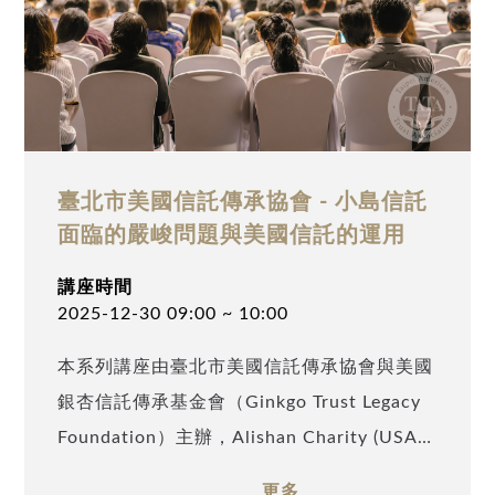
查稅機制下，美籍稅務居民未完整申報有解，
Streamline程序案例剖析」 15:00 ~ 15:30 專
題演講「美國信託架構解決傳承困擾，資產完
美傳承後代」 15:30 ~ 15:40 中場休息 15:40
~ 16:10 專題演講「如何運用保單徹底解決臺
臺北市美國信託傳承協會 - 小島信託
美兩地納稅問題，並創造稅源」 16:10 ~
面臨的嚴峻問題與美國信託的運用
16:40 專題演講「如何運用國籍&稅籍身分轉
變充分解決稅務與政治風險」
講座時間
2025-12-30 09:00 ~ 10:00
本系列講座由臺北市美國信託傳承協會與美國
銀杏信託傳承基金會（Ginkgo Trust Legacy
Foundation）主辦，Alishan Charity (USA)
及TATA Charity (USA) 協辦，特邀請安致勤
更多