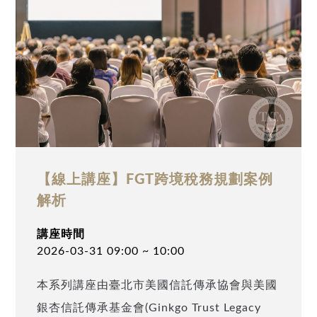
Controlled Foreign Company），境外資產
透明化趨勢已經不可逆，對擁有美國身分或跨
國資產的高資產人士將帶來重大影響。 講座
目的 為協助高資產家族在快速變化的稅務與
政治環境中，做好全面準備，台北市美國信託
傳承協會特別舉辦本次研討會。講座將帶您：
• 熟悉2026年台美稅務新局，掌握對應傳承
策略 • 解析AI時代下的財富管理前瞻方向 •
【線上講座】FGT跨境稅務規劃案例
提供高資產家族應對稅務、經貿及政治風險的
解析
實務指南 講座核心議題 • 台灣CFC合規申報
講座時間
與資產配置策略 • AI查稅下的Streamlined合
2026-03-31 09:00 ~ 10:00
規程序案例解析：解決未完整申報問題 • 美國
本系列講座由臺北市美國信託傳承協會與美國
信託架構與跨代傳承策略：確保家族資產安全
銀杏信託傳承基金會(Ginkgo Trust Legacy
傳承 • 保單策略運用：降低台美兩地不可避免