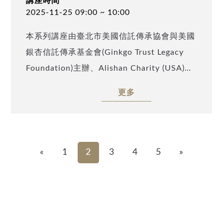
講座時間
2025-11-25 09:00 ~ 10:00
本系列講座由臺北市美國信託傳承協會與美國
銀杏信託傳承基金會(Ginkgo Trust Legacy
Foundation)主辦、Alishan Charity (USA)及
TATA Charity (USA)協辦，邀請到安致勤資集
更多
團許博升律師以「反避稅vs.資產傳承：當台
灣CFC稅法遇上美國信託」為題，探討台灣
CFC與跨國稅務下，如何透過美國信託進行合
規且有效的資產傳承籌劃。誠摯邀請業界先進
«
1
2
3
4
5
»
與高資產人士踴躍參與。