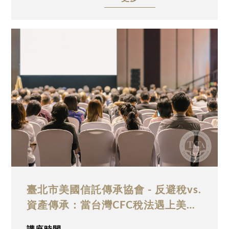
資會計師集團助理副總裁、美國律師許登淵，
以「小島信託面臨的嚴峻問題與美國信託的運
用」為題，深入探討小島信託在全球稅務透明
化趨勢下面臨的合規與存續壓力，並分析美國
信託於現行國際稅務架構中所展現的制度優勢
與實務運用空間，誠摯邀請業界先進與高資產
人士踴躍參與。
臺北市美國信託傳承協會 - 反避稅vs.
資產傳承：當台灣CFC稅法遇上美國
信託