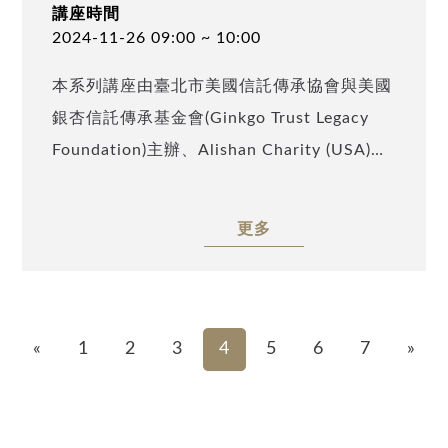
講座時間
2024-11-26 09:00 ~ 10:00
本系列講座由臺北市美國信託傳承協會與美國
銀杏信託傳承基金會(Ginkgo Trust Legacy
Foundation)主辦、Alishan Charity (USA)及
TATA Charity (USA)協辦，邀請到北京安致勤
會計師事務所長，同時也是中國會計師、國際
更多
註冊審計師的張國禮先生。 張國禮會計師從
事美國稅務、境外家族信託服務近15年，已為
逾千個家庭提供美國財稅規劃及年度稅務申報
服務。這次將分享美國信託在財稅規劃中的實
«
1
2
3
4
5
6
7
»
務操作。