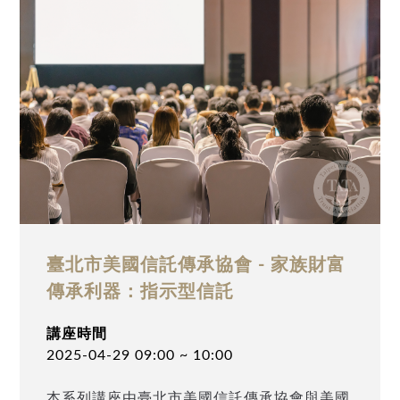
規劃的美國稅資深專員李軍霆(Eddie Lee)，以
「美國信託實務探討：記帳與信託架構稅務規
劃」為題，帶領聽眾深入瞭解美國信託之記帳
及稅務規劃。 歡迎您Email至
info@taipeiata.org 並留下聯繫方式，本協會
將於會後發送本座談完整的會後結論及未來實
務操作的細節與步驟。
臺北市美國信託傳承協會 - 家族財富
傳承利器：指示型信託
講座時間
2025-04-29 09:00 ~ 10:00
本系列講座由臺北市美國信託傳承協會與美國