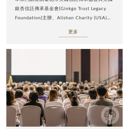
銀杏信託傳承基金會(Ginkgo Trust Legacy
Foundation)主辦、Alishan Charity (USA)及
TATA Charity (USA)協辦，邀請到安致勤資集
更多
團助理副總裁李博容(Timmy Lee)，以「薪火
相傳的千秋布局——各種傳承工具介紹」為
題，深入剖析高資產家族在面對傳承大計時該
如何挑選適合的財富規劃工具來布局百年大
業。誠摯邀請業界先進與高資產家庭踴躍參
與，一同掌握跨境財稅規劃最新趨勢。