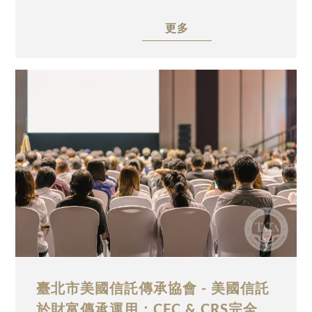
TATA Charity (USA)協辦，邀請到安致勤資集
更多
團資深美國稅務、法務專員李博容(Timmy
Lee)，以「美國境外不可撤銷非授與人信託及
台灣CFC之規劃」為題，深入剖析台灣稅務居
民面對 CFC課稅壓力時，如何透過設立美國
境外不可撤銷信託，達成合法節稅與資產保障
之雙重目標。誠摯邀請業界先進與高資產家庭
踴躍參與，一同掌握跨境財稅規劃最新趨勢。
臺北市美國信託傳承協會 - 美國信託
於財富傳承運用：CFC & CRS完全解