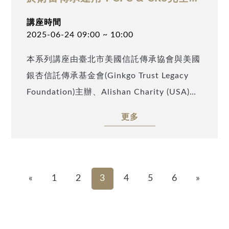
決方案
講座時間
2025-06-24 09:00 ~ 10:00
本系列講座由臺北市美國信託傳承協會與美國
銀杏信託傳承基金會(Ginkgo Trust Legacy
Foundation)主辦、Alishan Charity (USA)及
TATA Charity (USA)協辦，本次邀請到臺北市
更多
美國信託傳承協會理事長呂旭明會計師(Peter
Lu)，以「美國信託於財富傳承運用：CFC &
CRS完全解決方案」為題，分析美國信託在家
族財富傳承之過程中如何解決CFC與CRS帶來
«
1
2
3
4
5
6
»
的難題。 歡迎您Email至info@taipeiata.org
並留下聯繫方式，本協會將於會後發送本座談
完整的會後結論及未來實務操作的細節與步